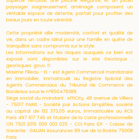
superbe terrasse, une piscine élégante, et un jardin
paysager soigneusement aménagé composent un
véritable espace de détente, parfait pour profiter des
beaux jours en toute sérénité.
Cette propriété allie modernité, confort et qualité de
vie, dans un cadre idéal pour une famille en quête de
tranquillité sans compromis sur le style.
Les informations sur les risques auxquels ce bien est
exposé sont disponibles sur le site Georisque :
georisques. gouv. fr
Maxime Filleau - EI - est Agent Commercial mandataire
en immobilier, immatriculé au Registre Spécial des
Agents Commerciaux du Tribunal de Commerce de
Bordeaux sous le n°850478389.
Siège social du mandant : effiCity, 48 avenue de Villiers
- 75017 PARIS - Société par Actions Simplifiée, société
au capital de 132 373,05 euros, immatriculée au RCS
Paris 497 617 746 et titulaire de la Carte professionnelle
CPI 7501 2015 000 002 025 - CCI Paris IDF - Caisse de
Garantie : GALIAN Assurances 89 rue de la Boétie 75008
Paris