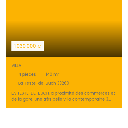
1 030 000
€
VILLA
4
pièces
140
m²
La Teste-de-Buch 33260
LA TESTE-DE-BUCH, à proximité des commerces et
de la gare, Une très belle villa contemporaine 3
chambres avec dépendance comprenant cuisine
d'été et garage, piscine et boulodrome
possibilités d'aménagements. Maxime FILLEAU et
l'agence GAUTHIER IMMO BY EFFICITY vous