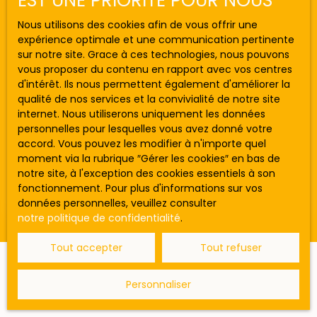
EST UNE PRIORITÉ POUR NOUS
Mios (33380)
Nous utilisons des cookies afin de vous offrir une
Budget max (€)
expérience optimale et une communication pertinente
sur notre site. Grace à ces technologies, nous pouvons
vous proposer du contenu en rapport avec vos centres
Surface min (m²)
d'intérêt. Ils nous permettent également d'améliorer la
749 000
€
qualité de nos services et la convivialité de notre site
internet. Nous utiliserons uniquement les données
Rechercher
personnelles pour lesquelles vous avez donné votre
Maison individuelle
accord. Vous pouvez les modifier à n'importe quel
moment via la rubrique ″Gérer les cookies″ en bas de
4
pièces
149
m²
Mios 33380
notre site, à l'exception des cookies essentiels à son
MIOS - PROCHE BASSIN D'ARCACHON - QUARTIER
fonctionnement. Pour plus d'informations sur vos
RÉSIDENTIEL - 5 PIÈCES - 4 CHAMBRES - MAISON
données personnelles, veuillez consulter
MODERNE AVEC PISCINE - GARAGE Maxime FILLEAU et
notre politique de confidentialité
.
l'agence Gauthier Immo by Efficity vous
proposent en exclusivité cette magnifique maison
Tout accepter
Tout refuser
moderne située dans un quartier résidentiel prisé
Ne manquez plus aucun bien
de Mios. Laissez-vous séduire par cette
Personnaliser
magnifique maison contemporaine d'une surface
correspondant à votre recherche !
totale d'environ 170 m² garage inclus, idéalement