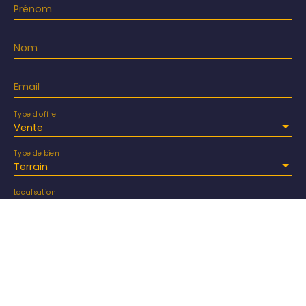
Prénom
Nom
Email
Type d'offre
Vente
Type de bien
Terrain
Localisation
Gujan-Mestras 33470
Budget max (€)
Surface min (m²)