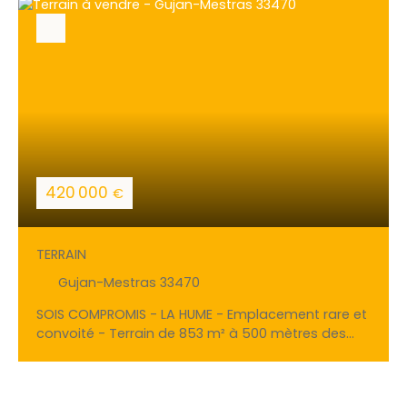
420 000
€
TERRAIN
Gujan-Mestras 33470
SOIS COMPROMIS - LA HUME - Emplacement rare et
convoité - Terrain de 853 m² à 500 mètres des
commerces Maxime FILLEAU et l'agence Gauthier
immo by Efficity vous proposent ce terrain
constructible bénéficiant d'une emprise au sol