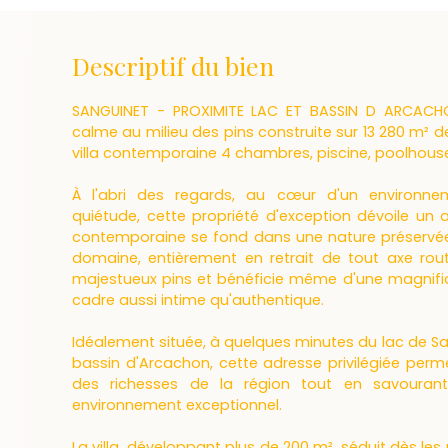
Descriptif du bien
SANGUINET - PROXIMITE LAC ET BASSIN D ARCACHO
calme au milieu des pins construite sur 13 280 m² 
villa contemporaine 4 chambres, piscine, poolhous
À l'abri des regards, au cœur d'un environne
quiétude, cette propriété d'exception dévoile un a
contemporaine se fond dans une nature préservée
domaine, entièrement en retrait de tout axe routi
majestueux pins et bénéficie même d'une magnifiq
cadre aussi intime qu'authentique.
Idéalement située, à quelques minutes du lac de Sa
bassin d'Arcachon, cette adresse privilégiée perm
des richesses de la région tout en savouran
environnement exceptionnel.
La villa, développant plus de 200 m², séduit dès les