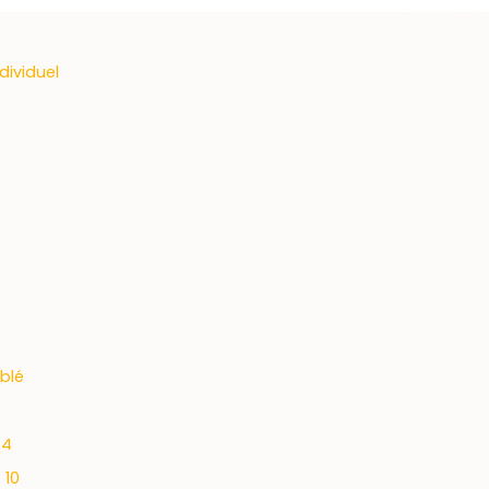
dividuel
blé
4
:
10