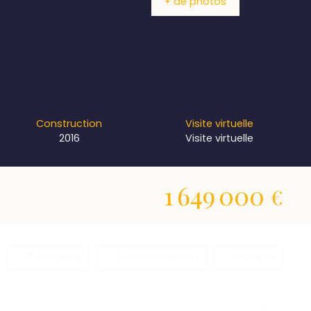
+ de photos
Construction
Visite virtuelle
2016
Visite virtuelle
1 649 000
€
Calculatrice
Ajouter aux favoris
Imprimer