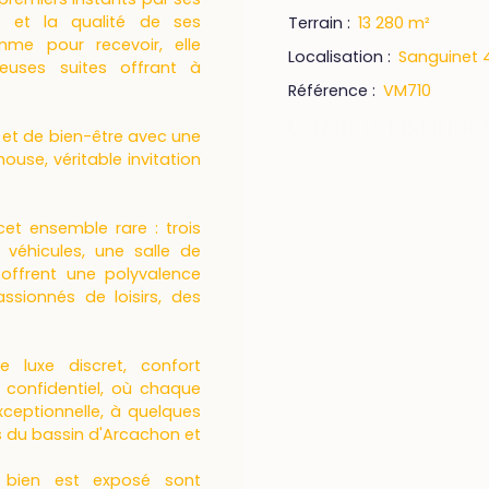
e et la qualité de ses
Terrain
:
13 280
m²
mme pour recevoir, elle
Localisation
:
Sanguinet 
euses suites offrant à
Référence
:
VM710
Caractéristique
 et de bien-être avec une
se, véritable invitation
et ensemble rare : trois
 véhicules, une salle de
 offrent une polyvalence
sionnés de loisirs, des
e luxe discret, confort
 confidentiel, où chaque
xceptionnelle, à quelques
 du bassin d'Arcachon et
e bien est exposé sont