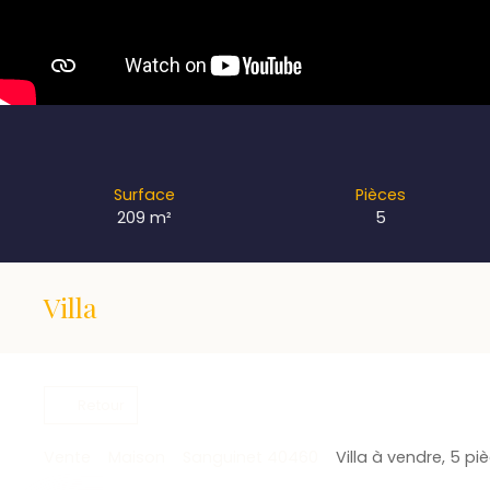
Surface
Pièces
209
m²
5
Villa
Retour
Vente
Maison
Sanguinet 40460
Villa à vendre, 5 p