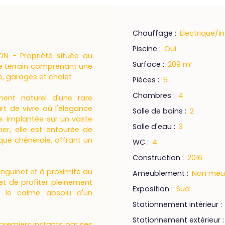
Chauffage
:
Electrique/In
Piscine
:
Oui
N - Propriété située au
Surface
:
209
m²
de terrain comprenant une
e, garages et chalet
Pièces
:
5
Chambres
:
4
ment naturel d'une rare
rt de vivre où l'élégance
Salle de bains
:
2
. Implantée sur un vaste
Salle d'eau
:
3
er, elle est entourée de
ue chêneraie, offrant un
WC
:
4
Construction
:
2016
nguinet et à proximité du
Ameublement
:
Non meu
et de profiter pleinement
Exposition
:
Sud
t le calme absolu d'un
Stationnement intérieur
:
Stationnement extérieur
 premiers instants par ses