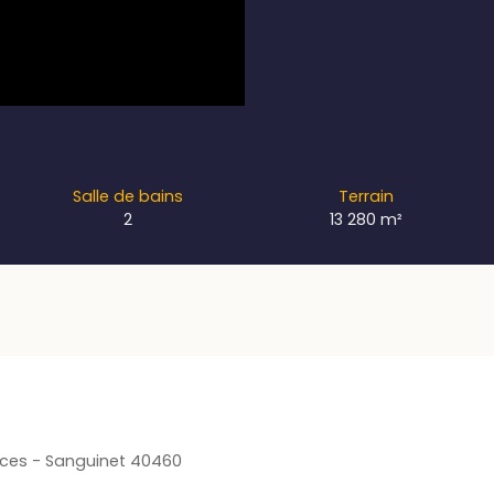
Salle de bains
Terrain
2
13 280
m²
ièces - Sanguinet 40460