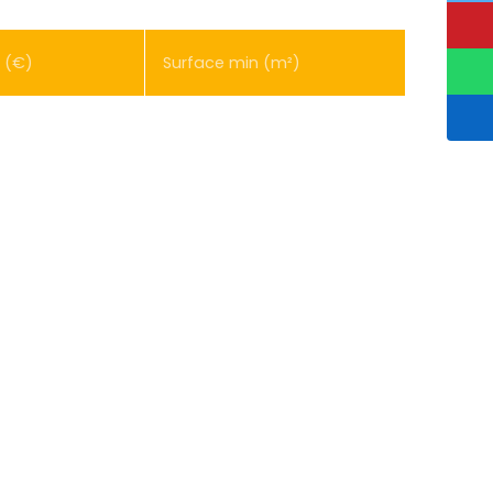
 (€)
Surface min (m²)