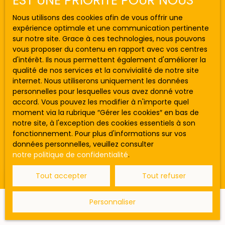
EST UNE PRIORITÉ POUR NOUS
Localisation
Lège-Cap-Ferret (33950)
Nous utilisons des cookies afin de vous offrir une
expérience optimale et une communication pertinente
sur notre site. Grace à ces technologies, nous pouvons
Budget max (€)
vous proposer du contenu en rapport avec vos centres
d'intérêt. Ils nous permettent également d'améliorer la
qualité de nos services et la convivialité de notre site
Surface min (m²)
1 870 000
internet. Nous utiliserons uniquement les données
€
personnelles pour lesquelles vous avez donné votre
accord. Vous pouvez les modifier à n'importe quel
Rechercher
moment via la rubrique ″Gérer les cookies″ en bas de
Terrain
notre site, à l'exception des cookies essentiels à son
Lège-Cap-Ferret 33950
fonctionnement. Pour plus d'informations sur vos
données personnelles, veuillez consulter
***GAUTHIER IMMO by efficity*** CAP FERRET- Une
notre politique de confidentialité
.
agence locale indépendante avec le force de
diffusion d'un réseau- Village de l'Herbe, Venez
Tout accepter
Tout refuser
découvrir ce magnifique terrain plat de 2600m²
environ constructible environ au coeur d'un joli
quartier entouré d'espace boisé protégé. Situé à
Personnaliser
Ne manquez plus aucun bien
10mn à pied de la plage et du village de l'herbe, ce
terrain libre de constructeur peut accueillir une