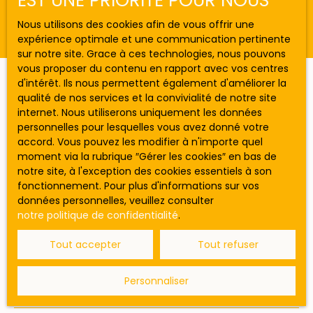
EST UNE PRIORITÉ POUR NOUS
Aucun résultat
Nous utilisons des cookies afin de vous offrir une
Budget max (€)
expérience optimale et une communication pertinente
sur notre site. Grace à ces technologies, nous pouvons
vous proposer du contenu en rapport avec vos centres
Surface min (m²)
d'intérêt. Ils nous permettent également d'améliorer la
Ne manquez plus aucun bien
qualité de nos services et la convivialité de notre site
correspondant à votre recherche !
internet. Nous utiliserons uniquement les données
Rechercher
personnelles pour lesquelles vous avez donné votre
accord. Vous pouvez les modifier à n'importe quel
Prénom
Nom
moment via la rubrique ″Gérer les cookies″ en bas de
notre site, à l'exception des cookies essentiels à son
fonctionnement. Pour plus d'informations sur vos
Email
données personnelles, veuillez consulter
Type d'offre
notre politique de confidentialité
.
Vente
Tout accepter
Tout refuser
Type de bien
Stationnement
Personnaliser
Localisation