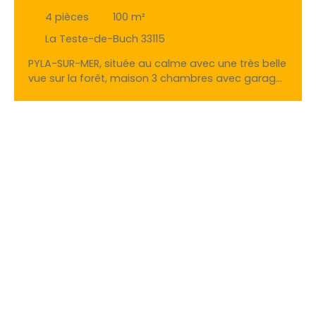
4
pièces
100
m²
La Teste-de-Buch 33115
PYLA-SUR-MER, située au calme avec une très belle
vue sur la forêt, maison 3 chambres avec garage
sur une parcelle de 862 m² présentant un beau
potentiel d'agrandissement. Maxime FILLEAU et
l'agence GAUTHIER IMMO BY EFFICITY vous
proposent cette charmante maison ossature
bois très fonctionnelle d'une surface habitable
d'environ 100 m², séjour avec cuisine américaine
traversant, 3 chambres dont 2 de plain-pied avec
la possibilité d'une quatrième, une salle d'eau et
une salle de bains, belle vue dominante sur la
forêt, deux terrasses exposées Sud et Ouest,
garage. Si vous souhaitez faire bâtir votre propre
maison, vous aurez la possibilité d'exploiter
l'intégralité des droits à construire de cette
parcelle de 862 m² et ainsi bénéficier d'une
surface habitable totale de 180 m² accompagnée
d'un sous-sol d'une surface maximale de 130 m²,