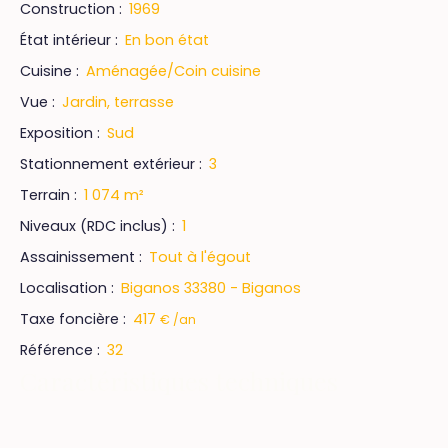
Construction
:
1969
État intérieur
:
En bon état
Cuisine
:
Aménagée/Coin cuisine
Vue
:
Jardin, terrasse
Exposition
:
Sud
Stationnement extérieur
:
3
Terrain
:
1 074
m²
Niveaux (RDC inclus)
:
1
Assainissement
:
Tout à l'égout
Localisation
:
Biganos 33380 - Biganos
Taxe foncière
:
417
€ /an
Référence
:
32
Caractéristiques techniques