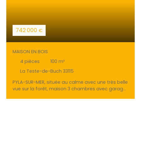
742 000
€
MAISON EN BOIS
4
pièces
100
m²
La Teste-de-Buch 33115
PYLA-SUR-MER, située au calme avec une très belle
vue sur la forêt, maison 3 chambres avec garage
sur une parcelle de 862 m² présentant un beau
potentiel d'agrandissement ou de démolition
reconstruction. Maxime FILLEAU et l'agence
GAUTHIER IMMO BY EFFICITY vous proposent cette
charmante maison ossature bois très
fonctionnelle d'une surface habitable d'environ
100 m², séjour avec cuisine américaine traversant,