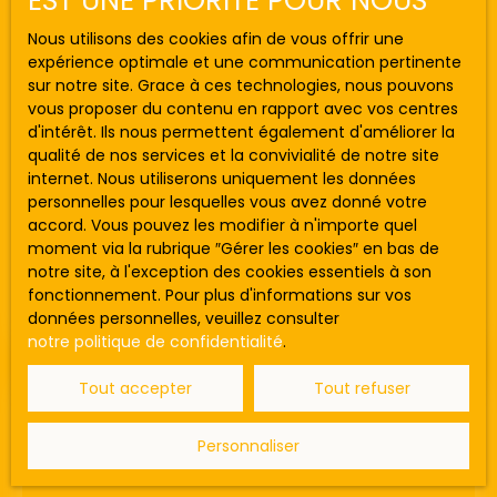
EST UNE PRIORITÉ POUR NOUS
Nous utilisons des cookies afin de vous offrir une
Budget max (€)
expérience optimale et une communication pertinente
sur notre site. Grace à ces technologies, nous pouvons
vous proposer du contenu en rapport avec vos centres
Surface min (m²)
d'intérêt. Ils nous permettent également d'améliorer la
470 000
€
qualité de nos services et la convivialité de notre site
internet. Nous utiliserons uniquement les données
Rechercher
personnelles pour lesquelles vous avez donné votre
Appartement rénové
accord. Vous pouvez les modifier à n'importe quel
moment via la rubrique ″Gérer les cookies″ en bas de
2
pièces
32.3
m²
Arcachon 33120
notre site, à l'exception des cookies essentiels à son
ARCACHON, A DEUX PAS DU CENTRE ET EN PREMIERE
fonctionnement. Pour plus d'informations sur vos
LIGNE DE LA PLAGE D'EYRAC, T2 EN FRONT DE MER
données personnelles, veuillez consulter
AVEC 35 M² DE TERRASSE. Maxime FILLEAU et
notre politique de confidentialité
.
l'agence GAUTHIER IMMO BY EFFICITY vous
proposent en exclusivité cet appartement de type
Tout accepter
Tout refuser
2 entièrement refait avec gout, il dispose d'une
vue frontale et panoramique sur le bassin, jardinet
Personnaliser
de 35 m², climatisé et vendu avec une place de
parking extérieure. Les informations sur les risques